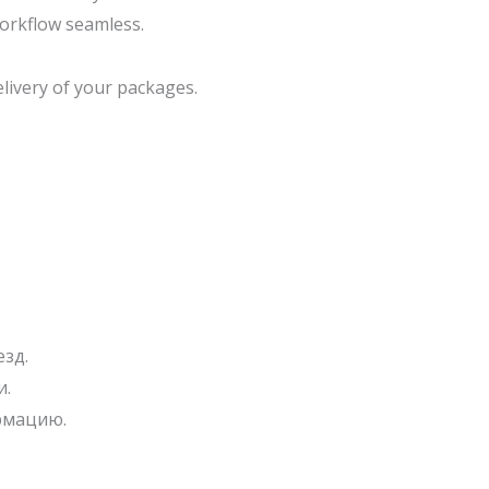
orkflow seamless.
livery of your packages.
зд.
и.
рмацию.