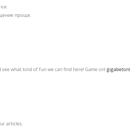
ки.
щение проще.
and see what kind of fun we can find here! Game on!
gigabetonl
r articles.