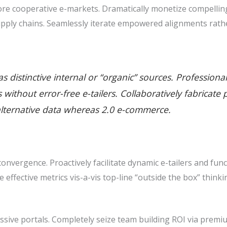
e cooperative e-markets. Dramatically monetize compelling 
pply chains. Seamlessly iterate empowered alignments rathe
 distinctive internal or “organic” sources. Professiona
ills without error-free e-tailers. Collaboratively fabric
alternative data whereas 2.0 e-commerce.
nvergence. Proactively facilitate dynamic e-tailers and func
ze effective metrics vis-a-vis top-line “outside the box” thin
sive portals. Completely seize team building ROI via premiu