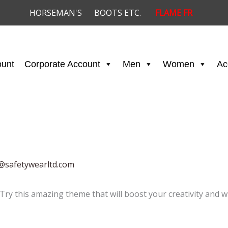
HORSEMAN'S
BOOTS ETC.
FLAME FR
ount
Corporate Account
Men
Women
Ac
s@safetywearltd.com
 Try this amazing theme that will boost your creativity and w