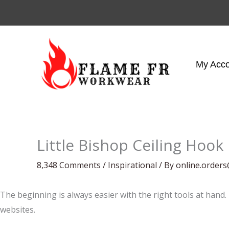
Skip
to
content
My Acc
Little Bishop Ceiling Hook
8,348 Comments
/
Inspirational
/ By
online.order
The beginning is always easier with the right tools at hand.
websites.